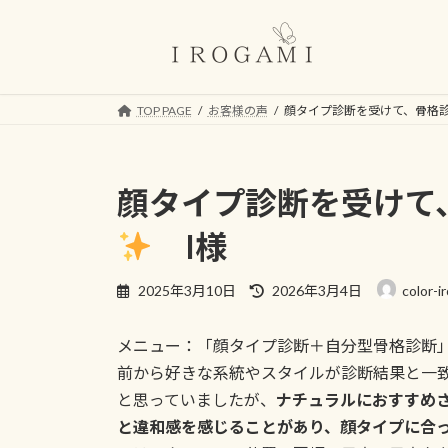
コ
ナ
ン
ビ
テ
ゲ
ン
ー
ツ
シ
TOP PAGE
お客様の声
顔タイプ診断を受けて、骨格
へ
ョ
ス
ン
キ
に
顔タイプ診断を受けて
ッ
移
プ
動
I様
最
2025年3月10日
2026年3月4日
color-i
終
更
メニュー：「顔タイプ診断＋自分型骨格診断
新
日
前から好きな系統やスタイルが診断結果と一
時
と思っていましたが、
ナチュラルにおすすめ
:
と違和感を感じることがあり、顔タイプに合