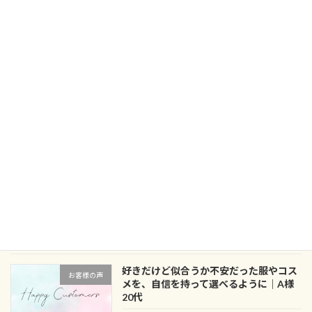
セルフ診断では分からなかった似合う色
お客様の声
と、服選びの軸が見つかりました｜M様
20代
2026年6月29日
似合う服・色・メイクがわからない悩み
お客様の声
から、自分の良さを引き出すきっかけに
｜M様 30代
2026年6月24日
服はあるのにコーデが決まらない？クロ
ブログ
ーゼットアドバイス事例
2026年6月15日
好きだけど似合うか不安だった服やコス
お客様の声
メを、自信を持って選べるように｜A様
20代