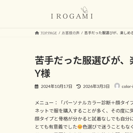
コ
ナ
ン
ビ
テ
ゲ
ン
ー
ツ
シ
TOP PAGE
お客様の声
苦手だった服選びが、楽しめ
へ
ョ
ス
ン
キ
に
苦手だった服選びが
ッ
移
プ
動
Y様
最
2024年10月17日
2026年3月3日
color-
終
更
メニュー：「パーソナルカラー診断＋顔タイ
新
日
ネットで服を購入することが多く、その度に
時
顔タイプと骨格が分かると試着なしでも自分
:
とても有意義でした
色選びで迷うこともな