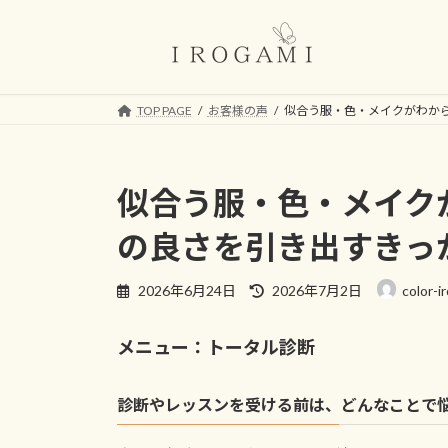
コ
ナ
ン
ビ
テ
ゲ
ン
ー
ツ
シ
TOP PAGE
お客様の声
似合う服・色・メイクがわから
へ
ョ
ス
ン
キ
に
似合う服・色・メイク
ッ
移
プ
動
の良さを引き出すきっか
最
2026年6月24日
2026年7月2日
color-i
終
更
メニュー：トータル診断
新
日
時
診断やレッスンを受ける前は、どんなことで
: