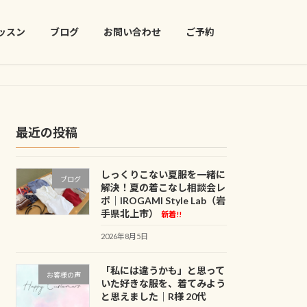
ッスン
ブログ
お問い合わせ
ご予約
最近の投稿
しっくりこない夏服を一緒に
ブログ
解決！夏の着こなし相談会レ
ポ｜IROGAMI Style Lab（岩
手県北上市）
新着!!
2026年8月5日
「私には違うかも」と思って
お客様の声
いた好きな服を、着てみよう
と思えました｜R様 20代